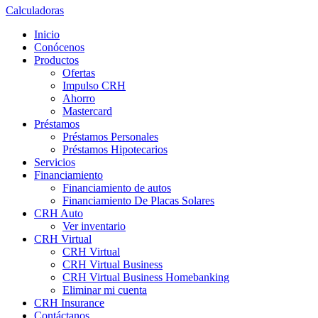
Calculadoras
Inicio
Conócenos
Productos
Ofertas
Impulso CRH
Ahorro
Mastercard
Préstamos
Préstamos Personales
Préstamos Hipotecarios
Servicios
Financiamiento
Financiamiento de autos
Financiamiento De Placas Solares
CRH Auto
Ver inventario
CRH Virtual
CRH Virtual
CRH Virtual Business
CRH Virtual Business Homebanking
Eliminar mi cuenta
CRH Insurance
Contáctanos