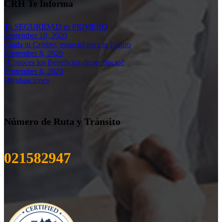
CRH Te Informa
Tu SEGURIDAD es PRIMERO
September 10, 2020
Cuida tu Crédito; esencial para tu Futuro
September 8, 2020
¿Conoces los Beneficios de ser Socio?
September 8, 2020
Divulgaciones
Número de Ruta y Tránsito
021582947