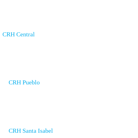
CRH Central
Carr. 150 Km 20.5 PR-150, Coamo, 00769
CRH Pueblo
17 Calle Mario Brashi Coamo, 00769
CRH Santa Isabel