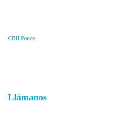
Centro Comercial Plaza Santa Isabel, Santa Isabel 00757
CRH Ponce
Valle Real Shopping Center, Ponce By Pass Ponce,
00716
Llámanos
787-825-1350