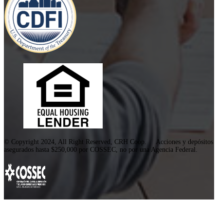
© Copyright 2024, All Right Reserved, CRH Coop. Acciones y depósitos
asegurados hasta $250,000 por COSSEC, no por una Agencia Federal.